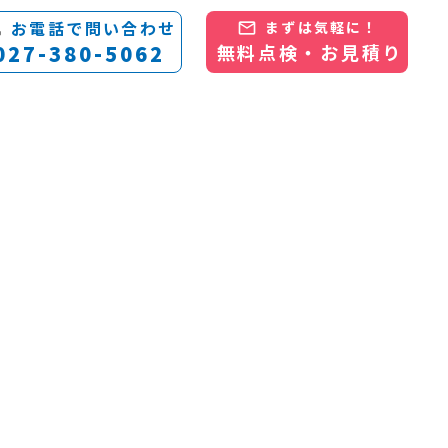
お電話で問い合わせ
まずは気軽に！
e
mail_outline
027-380-5062
無料点検・お見積り