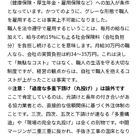
（健康保険・厚生年金・雇用保険など）への加入が条件
となっています。かつてのように、グレーな形態で職人
を雇用することは事実上不可能になりました。
職人を法令遵守で雇用するということは、毎月の給与に
加えて、給与の約15%にも上る社会保険料（会社負担
分）を負担し続けることを意味します。月給30万円の職
人なら、会社の実質負担は約34〜35万円。これは決し
て「無駄なコスト」ではなく、職人の生活を守る大切な
制度ですが、経営の観点からは、自社で職人を抱えるコ
ストが上がったことは事実です。
※注意：「過度な多重下請け（丸投げ）」は論外です
ここで肯定しているのは、元請けと長年の付き合いがあ
る協力業者との、直接的な信頼関係に基づく外注体制の
ことです。三次、四次、五次と下請けが連なる「多重構
造」や「現場の完全な丸投げ」は全くの別物です。中間
マージンが二重三重に抜かれ、手抜き工事の温床となり