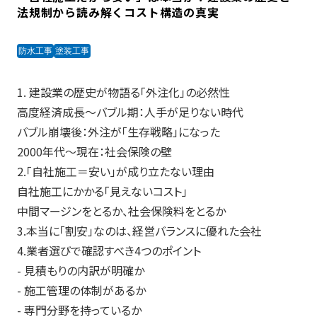
法規制から読み解くコスト構造の真実
防水工事
塗装工事
1. 建設業の歴史が物語る「外注化」の必然性
高度経済成長〜バブル期：人手が足りない時代
バブル崩壊後：外注が「生存戦略」になった
2000年代〜現在：社会保険の壁
2.「自社施工＝安い」が成り立たない理由
自社施工にかかる「見えないコスト」
中間マージンをとるか、社会保険料をとるか
3.本当に「割安」なのは、経営バランスに優れた会社
4.業者選びで確認すべき4つのポイント
- 見積もりの内訳が明確か
- 施工管理の体制があるか
- 専門分野を持っているか