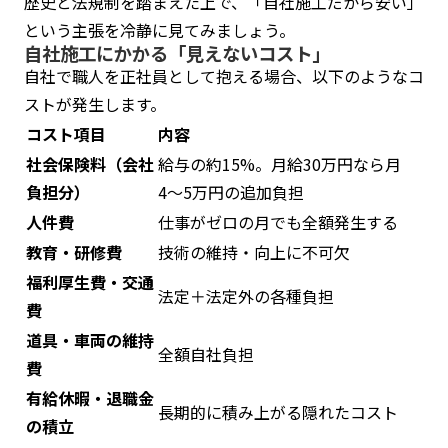
歴史と法規制を踏まえた上で、「自社施工だから安い」
という主張を冷静に見てみましょう。
自社施工にかかる「見えないコスト」
自社で職人を正社員として抱える場合、以下のようなコ
ストが発生します。
コスト項目
内容
社会保険料（会社
給与の約15%。月給30万円なら月
負担分）
4〜5万円の追加負担
人件費
仕事がゼロの月でも全額発生する
教育・研修費
技術の維持・向上に不可欠
福利厚生費・交通
法定＋法定外の各種負担
費
道具・車両の維持
全額自社負担
費
有給休暇・退職金
長期的に積み上がる隠れたコスト
の積立